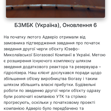
БЗМБК (Україна), Оновлення 6
На початку лютого Адверіо отримали від
замовника підтвердження завдання про початок
зведення другої черги об‘єкту Юзефо-
Миколаївської Біогазової Компанії в Україні. Метою
є розширення існуючого комплексу шляхом
зведення додаткового реактора та резервуара –
гідролізера. Наш клієнт дослухався поради щодо
збільшення об‘єму виробництва біогазу і таким
шляхом збільшить власні прибутки. Будівельні
роботи по зведенню другої черги об‘єкту одразу
були розпочаті компанією УТК та стрімко
прогресують, оскільки у початковому проекті
компанією Адверіо було передбачено та